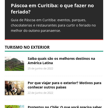
Páscoa em Curitiba: o que fazer no
Qual o horário do Parque Barigui?
feriado?
Veja o horário do Parque Barigui, os melhores
momentos para visitar, picos de movimento e
Guia de Páscoa em Curitiba: eventos, parques,
serviços do entorno. Aproveite o parque ao máximo.
chocolaterias e restaurantes para curtir o feriado no
melhor do outono paranaense.
TURISMO NO EXTERIOR
Saiba quais são os melhores destinos na
América Latina
25 de junho de 2022
Por que viajar para o exterior? Motivos para
conhecer outros países
22 de junho de 2022
Protestos no Chile: O que você precisa saber